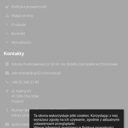
Polityka prywatności
Mapa strony
O szkole
Kontakt
Aktualności
Kontakty
Szkoła Podstawowa nr 32 im. ks. Józefa Czempiela w Chorzowie
sekretariat@sp32.chorzow.pl
+48 32 246 57 85
ul. Kaliny 61
41-506 Chorzów
Poland
Numer identyfikatora SP: SP32Chorzow
Adres skrytki dla skrzynki: /SP32Chorzow/domyslna
Ta strona wykorzystuje pliki cookies. Korzystając z niej 
wyrażasz zgodę na ich używanie, zgodnie z aktualnymi 
sp32.media@gmail.com
ustawieniami przeglądarki.

Więcej informacji znajdziesz w 
Polityce prywatności
.