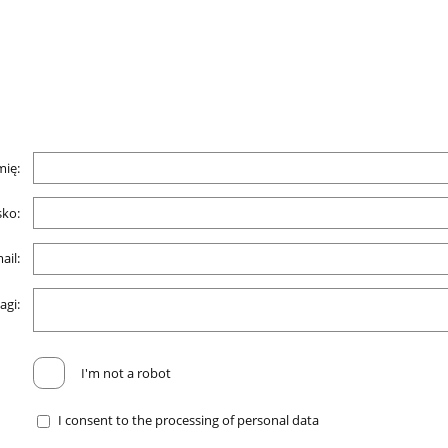
mię:
ko:
ail:
agi:
I'm not a robot
I consent to the processing of personal data