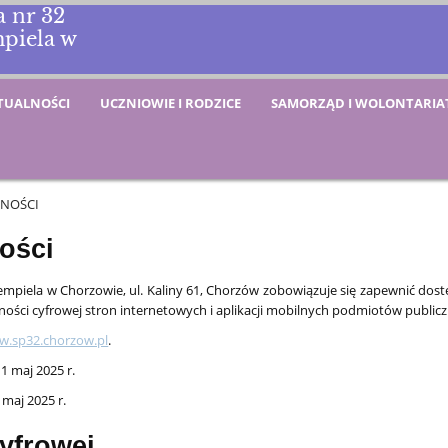
 nr 32
mpiela w
TUALNOŚCI
UCZNIOWIE I RODZICE
SAMORZĄD I WOLONTARIA
PNOŚCI
ości
empiela w Chorzowie, ul. Kaliny 61, Chorzów
zobowiązuje się zapewnić dost
pności cyfrowej stron internetowych i aplikacji mobilnych podmiotów public
.sp32.chorzow.pl
.
:
1 maj 2025 r.
 maj 2025 r.
yfrowej