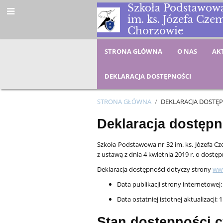
Szkoła Podstawowa
im. ks. Józefa Cze
Chorzowie
STRONA GŁÓWNA
O NAS
AK
DEKLARACJA DOSTĘPNOŚCI
STRONA GŁÓWNA
/
DEKLARACJA DOSTĘ
Deklaracja
Deklaracja dostępn
dostępności
Szkoła Podstawowa nr 32 im. ks. Józefa Cz
z ustawą z dnia 4 kwietnia 2019 r. o dostę
Deklaracja dostępności dotyczy strony
www
Data publikacji strony internetowej
Data ostatniej istotnej aktualizacji:
1
Stan dostępności c