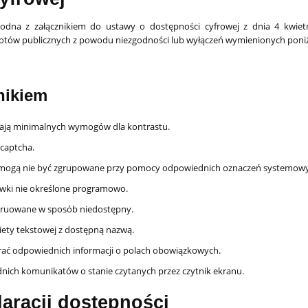
godna z załącznikiem do ustawy o dostępności cyfrowej z dnia 4 kwietn
iotów publicznych z powodu niezgodności lub wyłączeń wymienionych poniż
nikiem
niają minimalnych wymogów dla kontrastu.
captcha.
ie mogą nie być zgrupowane przy pomocy odpowiednich oznaczeń systemow
wki nie określone programowo.
struowane w sposób niedostępny.
kiety tekstowej z dostępną nazwą.
erać odpowiednich informacji o polach obowiązkowych.
nich komunikatów o stanie czytanych przez czytnik ekranu.
aracji dostępności