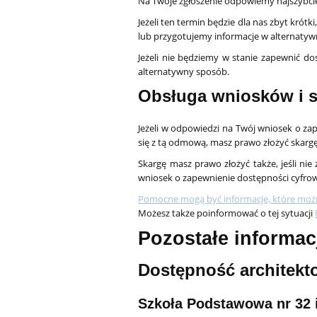
Na Twoje zgłoszenie odpowiemy najszybciej 
Jeżeli ten termin będzie dla nas zbyt kró
lub przygotujemy informacje w alternatywn
Jeżeli nie będziemy w stanie zapewnić do
alternatywny sposób.
Obsługa wniosków i s
Jeżeli w odpowiedzi na Twój wniosek o za
się z tą odmową, masz prawo złożyć skargę
Skargę masz prawo złożyć także, jeśli ni
wniosek o zapewnienie dostępności cyfrow
Pomocne mogą być informacje, które możn
Możesz także poinformować o tej sytuacji
Pozostałe informac
Dostępność architekt
Szkoła Podstawowa nr 32 i