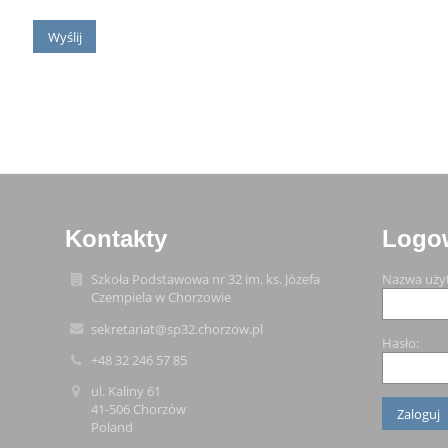
Kontakty
Logo
Szkoła Podstawowa nr 32 im. ks. Józefa
Nazwa uży
Czempiela w Chorzowie
sekretariat@sp32.chorzow.pl
Hasło:
+48 32 246 57 85
ul. Kaliny 61
41-506 Chorzów
Poland