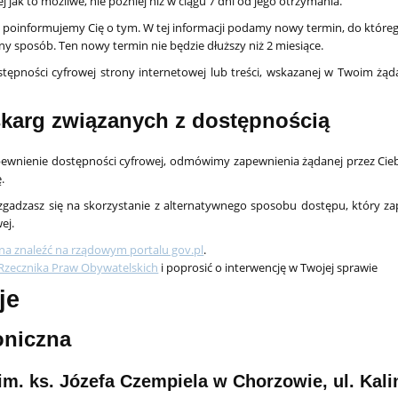
jak to możliwe, nie później niż w ciągu 7 dni od jego otrzymania.
tki, poinformujemy Cię o tym. W tej informacji podamy nowy termin, do któr
y sposób. Ten nowy termin nie będzie dłuższy niż 2 miesiące.
stępności cyfrowej strony internetowej lub treści, wskazanej w Twoim ż
karg związanych z dostępnością
pewnienie dostępności cyfrowej, odmówimy zapewnienia żądanej przez Ciebi
.
e zgadzasz się na skorzystanie z alternatywnego sposobu dostępu, który
ej.
a znaleźć na rządowym portalu gov.pl
.
Rzecznika Praw Obywatelskich
i poprosić o interwencję w Twojej sprawie
je
oniczna
m. ks. Józefa Czempiela w Chorzowie, ul. Kal