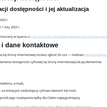
ji dostępności i jej aktualizacja
2025 r.
i:
1 luty 2025 r.
samooceny w oparciu o
Listę kontrolną do badania dostępności cyfrowej stron
 i dane kontaktowe
ą tej strony internetowej możesz zgłosić do
xxx
— mailowo
sekretariat@sp
nienia dostępności cyfrowej tej strony internetowej lub jej elementów.
elefonu, e-mail),
 na której jest niedostępny cyfrowo element lub treść,
sposób jego rozwiązania byłby dla Ciebie najwygodniejszy.