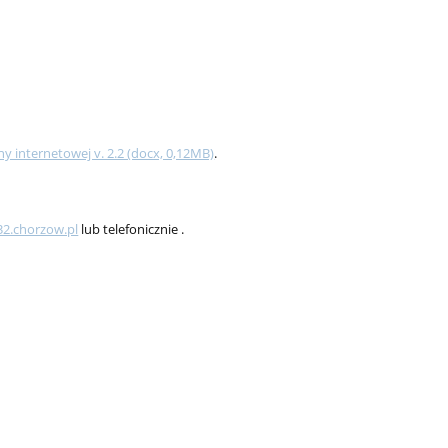
y internetowej v. 2.2 (docx, 0,12MB)
.
32.chorzow.pl
lub telefonicznie
.