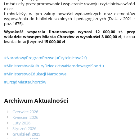
i młodzieży przez promowanie i wspieranie rozwoju czytelnictwa wśród
dzieci
i młodzieży, w tym zakup nowości wydawniczych oraz elementów
wyposażenia do bibliotek szkolnych i pedagogicznych (Dz.U. z 2021 r
poz. 1675).
Wysokość wsparcia finansowego wynosi 12 000,00 zł, przy
wkładzie własnym Miasta Chorzów w wysokości 3 000,00 zł
, łączna
kwota dotacji wynosi
15 000,00 zł
#NarodowyProgramRozwojuCzytelnictwa2.0,
#MinisterstwoKulturyDziedzictwaNarodowegoiSportu
#MinisterstwoEdukacji Narodowej
#UrządMiastaChorzów
Archiwum Aktualności
Czerwiec 2026
Kwiecień 2026
Luty 2026
Styczeń 2026
Grudzień 2025