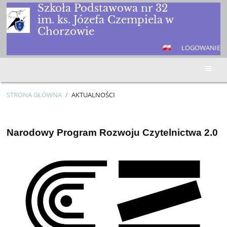
Szkoła Podstawowa nr 32
im. ks. Józefa Czempiela w
Chorzowie
LOGOWANIE
STRONA GŁÓWNA
/
AKTUALNOŚCI
AKTUALNOŚCI
Narodowy Program Rozwoju Czytelnictwa 2.0