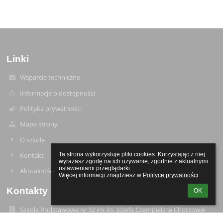
Linki
Wsparcie techniczne
Informacje o dostępności
Polityka prywatności
Mapa strony
O szkole
Kontakt
Ta strona wykorzystuje pliki cookies. Korzystając z niej 
wyrażasz zgodę na ich używanie, zgodnie z aktualnymi 
ustawieniami przeglądarki.

Aktualności
Więcej informacji znajdziesz w 
Polityce prywatności
.
Kontakty
OK
Szkoła Podstawowa nr 32 im. ks. Józefa Czempiela w Chorzowie